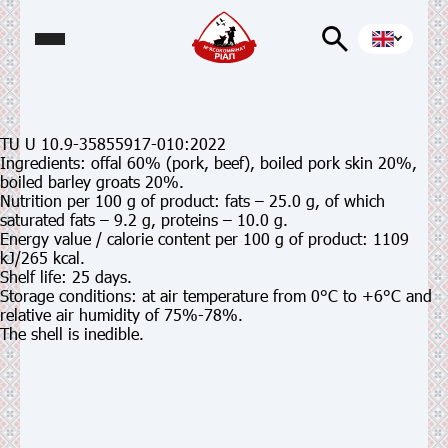
TU U 10.9-35855917-010:2022
Ingredients:
offal 60% (pork, beef), boiled pork skin 20%,
boiled barley groats 20%.
Nutrition per 100 g
of product:
fats – 25.0 g, of which
saturated fats – 9.2 g, proteins – 10.0 g.
Energy value / calorie content per 100 g of product:
1109
kJ/265 kcal.
Shelf life:
25 days.
Storage conditions:
at air temperature from 0°С to +6°С and
relative air humidity of 75%-78%.
The shell is inedible.