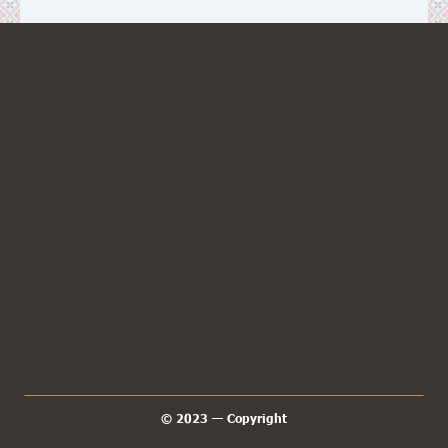
КОНТАКТИ
38 067 692 24 51
гаряча лінія
EЛ.АДРЕСА
info@mkrial.com.ua
АДРЕСА
вул.Воскресінська, 233, с.Новоселівка,
Харківський район, Харківська обл.,
Україна, 63209
МИ В МЕСЕНДЖЕРАХ
© 2023 — Copyright