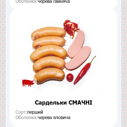
Оболонка:
черева свиняча
Сардельки СМАЧНІ
Сорт:
перший
Оболонка:
черева яловича