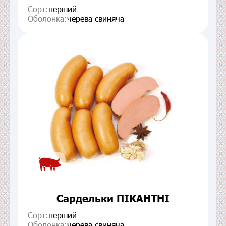
Сорт:
перший
Оболонка:
черева свиняча
Сардельки ПІКАНТНІ
Сорт:
перший
Оболонка:
черева свиняча