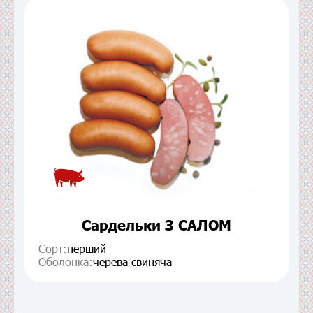
Сардельки З САЛОМ
Сорт:
перший
Оболонка:
черева свиняча