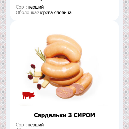
Сорт:
перший
Оболонка:
черева яловича
Сардельки З СИРОМ
Сорт:
перший