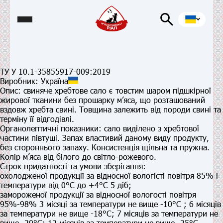
ТУ У 10.1-35855917-009:2019
Виробник:
Україна
Опис:
свиняче хребтове сало є товстим шаром підшкірної
жирової тканини без прошарку м’яса, що розташований
вздовж хребта свині. Товщина залежить від породи свині та
терміну її відгодівлі.
Органолептичні показники:
сало виділено з хребтової
частини півтуші. Запах властивий даному виду продукту,
без стороннього запаху. Консистенція щільна та пружна.
Колір м’яса від білого до світло-рожевого.
Строк придатності та умови зберігання:
охолодженої продукції
за відносної вологісті повітря 85% і
температури від 0°С до +4°С 5 діб;
замороженої продукції
за відносної вологості повітря
95%-98% 3 місяці за температури не вище -10°С ; 6 місяців
за температури не вище -18°С; 7 місяців за температури не
вище -20°С; 12 місяців за температури не вище -25°С.