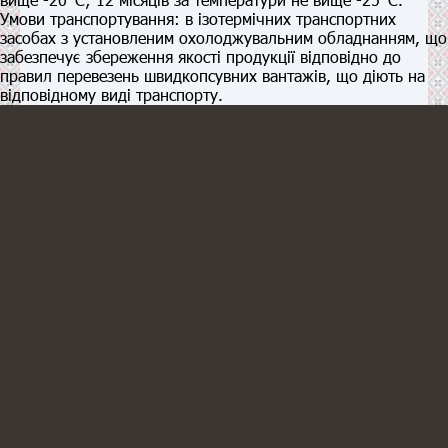
Умови транспортування:
в ізотермічних транспортних
засобах з установленим охолоджувальним обладнанням, що
забезпечує збереження якості продукції відповідно до
правил перевезень швидкопсувних вантажів, що діють на
відповідному виді транспорту.
КОНТАКТИ
38 067 692 24 51
гаряча лінія
EЛ.АДРЕСА
info@mkrial.com.ua
АДРЕСА
вул.Воскресінська, 233, с.Новоселівка,
Харківський район, Харківська обл.,
Україна, 63209
МИ В МЕСЕНДЖЕРАХ