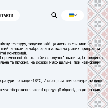
НТАКТИ
іжну текстуру, завдяки якій ця частина свинини не
ж шийна частина добре адаптується до різних приправ та
тні композиції.
 і променевої кісток та без сполучної тканини, із товщиною
ьна та пружна, на розрізі м’ясо щільне, при натисканні
ператури не вище -18°С; 7 місяців за температури не вище
ечує збереження якості продукції відповідно до правил