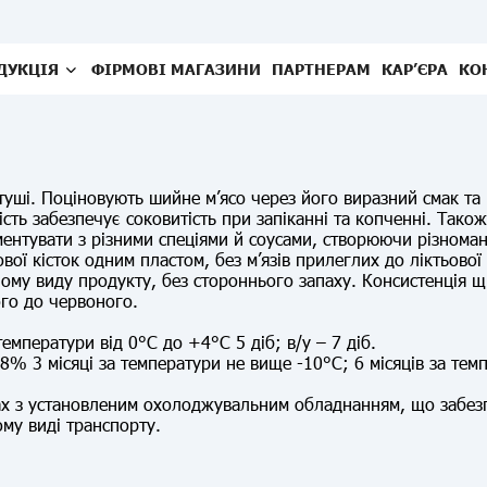
ДУКЦІЯ
ФІРМОВІ МАГАЗИНИ
ПАРТНЕРАМ
КАР’ЄРА
КО
уші. Поціновують шийне мʼясо через його виразний смак та н
сть забезпечує соковитість при запіканні та копченні. Тако
ентувати з різними спеціями й соусами, створюючи різномані
ової кісток одним пластом, без м’язів прилеглих до ліктьової
му виду продукту, без стороннього запаху. Консистенція щіл
ого до червоного.
температури від 0°С до +4°С 5 діб; в/у – 7 діб.
8% 3 місяці за температури не вище -10°С; 6 місяців за тем
ах з установленим охолоджувальним обладнанням, що забезп
му виді транспорту.