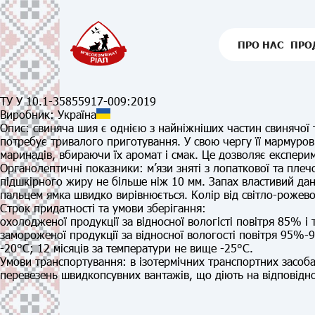
ПРО НАС
ПРО
ТУ У 10.1-35855917-009:2019
Виробник:
Україна
Опис:
свиняча шия є однією з найніжніших частин свинячої т
потребує тривалого приготування. У свою чергу її мармурові
маринадів, вбираючи їх аромат і смак. Це дозволяє експерим
Органолептичні показники:
м’язи зняті з лопаткової та плеч
підшкірного жиру не більше ніж 10 мм. Запах властивий дано
пальцем ямка швидко вирівнюється. Колір від світло-рожев
Строк придатності та умови зберігання:
охолодженої продукції
за відносної вологісті повітря 85% і 
замороженої продукції
за відносної вологості повітря 95%-9
-20°С; 12 місяців за температури не вище -25°С.
Умови транспортування:
в ізотермічних транспортних засоб
перевезень швидкопсувних вантажів, що діють на відповідно