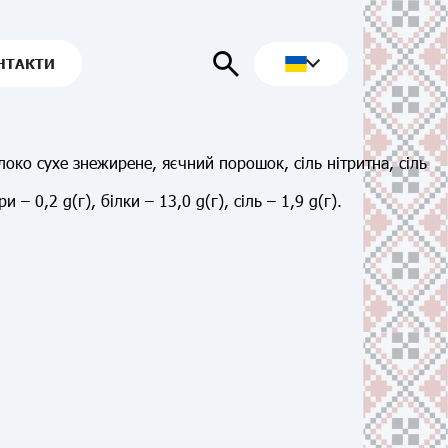
НТАКТИ
ко сухе знежирене, яєчний порошок, сіль нітритна, сіль
 – 0,2 g(г), білки – 13,0 g(г), сіль – 1,9 g(г).