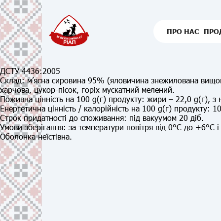
ПРО НАС
ПРО
ДСТУ 4436:2005
Склад:
м’ясна сировина 95% (яловичина знежилована вищого 
харчова, цукор-пісок, горіх мускатний мелений.
Поживна цінність
на 100 g(г) продукту:
жири – 22,0 g(г), з 
Енергетична цінність / калорійність на 100 g(г) продукту:
10
Строк придатності до споживання:
під вакуумом 20 діб.
Умови зберігання:
за температури повітря від 0°С до +6°С і
Оболонка неїстівна.