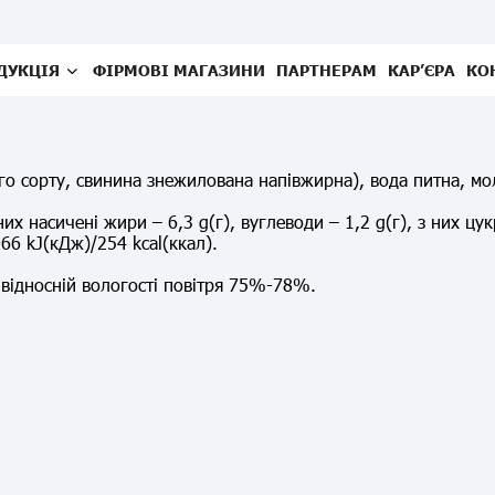
ДУКЦІЯ
ФІРМОВІ МАГАЗИНИ
ПАРТНЕРАМ
КАР’ЄРА
КО
сорту, свинина знежилована напівжирна), вода питна, моло
них насичені жири – 6,3 g(г), вуглеводи – 1,2 g(г), з них цукри
66 kJ(кДж)/254 kcal(ккал).
 відносній вологості повітря 75%-78%.