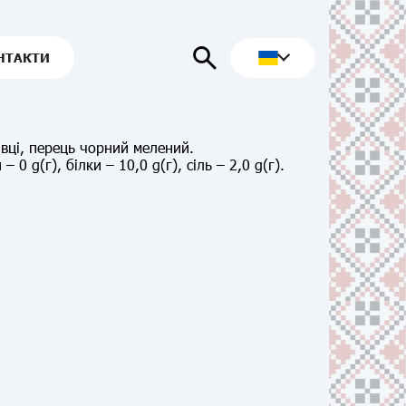
НТАКТИ
івці, перець чорний мелений.
 0 g(г), білки – 10,0 g(г), сіль – 2,0 g(г).