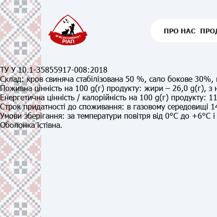
ПРО НАС
ПРО
ТУ У 10.1-35855917-008:2018
Склад
: кров свиняча стабілізована 50 %, сало бокове 30%, 
Поживна цінність
на 100 g(г) продукту:
жири – 26,0 g(г), з н
Енергетична цінність / калорійність на 100 g(г) продукту:
11
Строк придатності до споживання:
в газовому середовищі 14
Умови зберігання:
за температури повітря від 0°С до +6°С і
Оболонка їстівна.