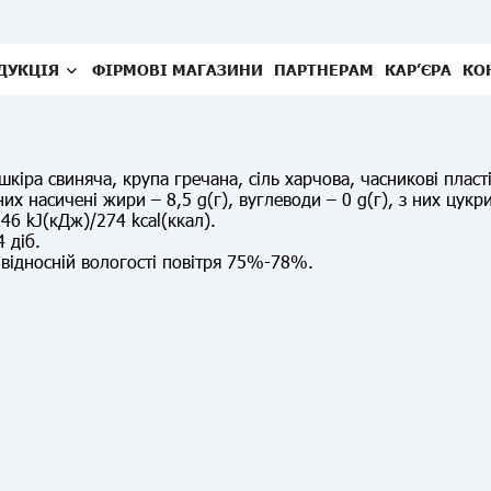
ДУКЦІЯ
ФІРМОВІ МАГАЗИНИ
ПАРТНЕРАМ
КАР’ЄРА
КО
шкіра свиняча, крупа гречана, сіль харчова, часникові пласт
их насичені жири – 8,5 g(г), вуглеводи – 0 g(г), з них цукри –
46 kJ(кДж)/274 kcal(ккал).
 діб.
 відносній вологості повітря 75%-78%.