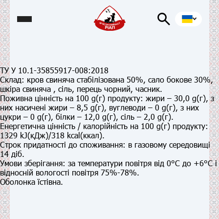
ТУ У 10.1-35855917-008:2018
Склад
: кров свиняча стабілізована 50%, сало бокове 30%,
шкіра свиняча , сіль, перець чорний, часник.
Поживна цінність
на 100 g(г) продукту:
жири – 30,0 g(г), з
них насичені жири – 8,5 g(г), вуглеводи – 0 g(г), з них
цукри – 0 g(г), білки – 12,0 g(г), сіль – 2,0 g(г).
Енергетична цінність / калорійність на 100 g(г) продукту:
1329 kJ(кДж)/318 kcal(ккал).
Строк придатності до споживання:
в газовому середовищі
14 діб.
Умови зберігання:
за температури повітря від 0°С до +6°С і
відносній вологості повітря 75%-78%.
Оболонка їстівна.