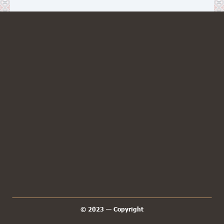
КОНТАКТИ
38 067 692 24 51
гаряча лінія
EЛ.АДРЕСА
info@mkrial.com.ua
АДРЕСА
вул.Воскресінська, 233, с.Новоселівка,
Харківський район, Харківська обл.,
Україна, 63209
МИ В МЕСЕНДЖЕРАХ
© 2023 — Copyright